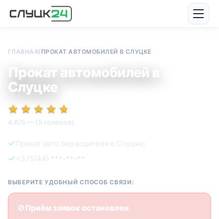
ГЛАВНАЯ
/
ПРОКАТ АВТОМОБИЛЕЙ В СЛУЦКЕ
Прокат автомобилей в
Слуцке
★★★★★
★★★★★
★
★
★
★
★
4.6/5 — (5 голосов)
Прокат авто без водителя в Слуцке;
+375(44) ***-**-**
ВЫБЕРИТЕ УДОБНЫЙ СПОСОБ СВЯЗИ:
🚫
Приём заявок остановлен