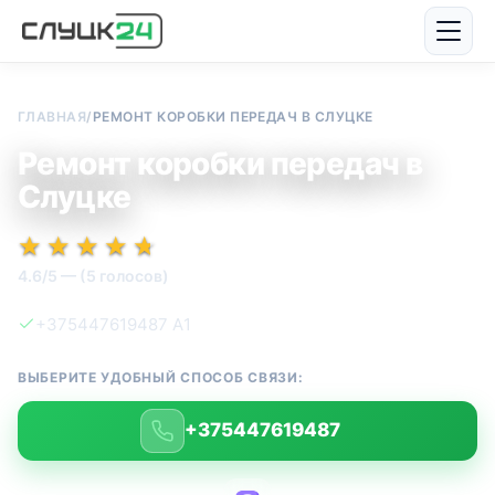
ГЛАВНАЯ
/
РЕМОНТ КОРОБКИ ПЕРЕДАЧ В СЛУЦКЕ
Ремонт коробки передач в
Слуцке
★★★★★
★★★★★
★
★
★
★
★
4.6/5 — (5 голосов)
+375447619487 А1
ВЫБЕРИТЕ УДОБНЫЙ СПОСОБ СВЯЗИ:
+375447619487