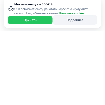
Мы используем cookie
🍪
Они помогают сайту работать корректно и улучшать
сервис. Подробнее — в нашей
Политике cookie
.
Подробнее
Принять
Справочник проверенных услуг в Слуцк и районе —
звоните исполнителю напрямую, без посредников.
г. Слуцк и район
99+ услуг
КАТАЛОГ
Главная
Карта сайта