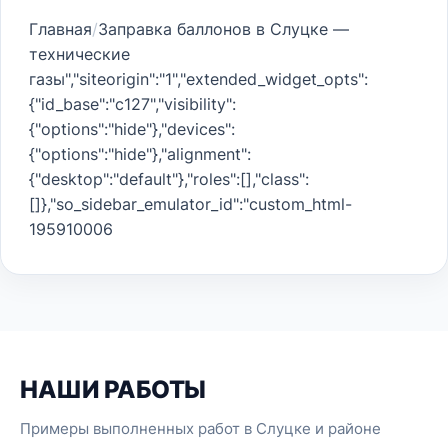
Главная
/
Заправка баллонов в Слуцке —
технические
газы
","siteorigin":"1","extended_widget_opts":
{"id_base":"c127","visibility":
{"options":"hide"},"devices":
{"options":"hide"},"alignment":
{"desktop":"default"},"roles":[],"class":
[]},"so_sidebar_emulator_id":"custom_html-
195910006
НАШИ РАБОТЫ
Примеры выполненных работ в Слуцке и районе